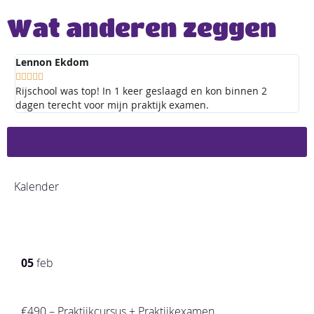
Wat anderen zeggen
Lennon Ekdom
Ra







Rijschool was top! In 1 keer geslaagd en kon binnen 2
Be
dagen terecht voor mijn praktijk examen.
da
Alle reviews bekijken
Kalender
05
feb
€490 – Praktijkcursus + Praktijkexamen