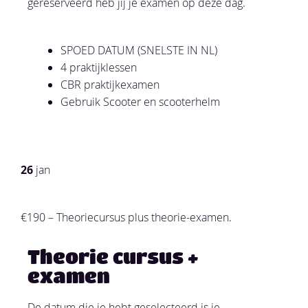
gereserveerd heb jij je examen op deze dag.
SPOED DATUM (SNELSTE IN NL)
4 praktijklessen
CBR praktijkexamen
Gebruik Scooter en scooterhelm
26
jan
€190 – Theoriecursus plus theorie-examen.
Theorie cursus +
examen
De datum die je hebt geselecteerd is je