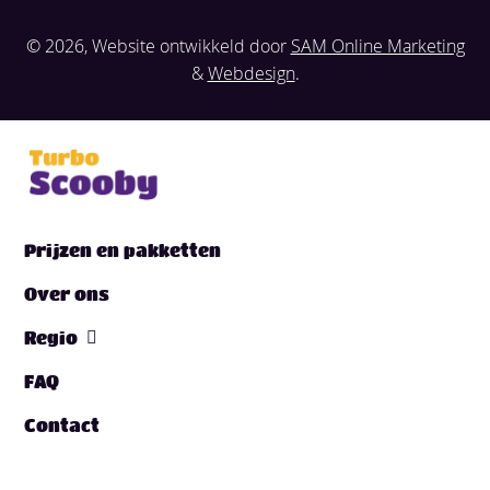
© 2026, Website ontwikkeld door
SAM Online Marketing
&
Webdesign
.
Prijzen en pakketten
Over ons
Regio
FAQ
Contact