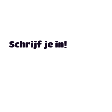
n en pakketten
Over ons
Regio
F
Schrijf je in!