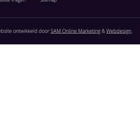
bsite ontwikkeld door
SAM Online Marketing
&
Webdesign
.