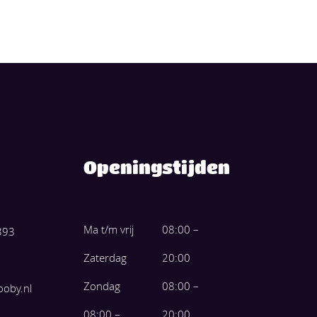
Openingstijden
Ma t/m vrij
08:00 –
393
Zaterdag
20:00
Zondag
08:00 –
ooby.nl
08:00 –
20:00