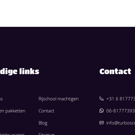
dige links
Contact
ns
Rijschool machtigen
+31 6 81777
 en pakketten
Contact
06-81777393
s
Blog
info@turbosc
telde vragen
Sitemap