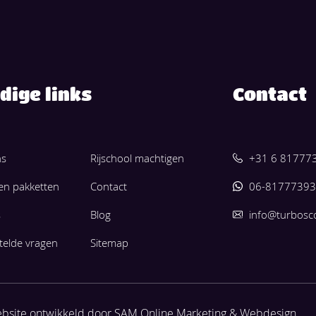
dige links
Contact
ns
Rijschool machtigen
+31 6 81777
 en pakketten
Contact
06-81777393
s
Blog
info@turbosc
telde vragen
Sitemap
bsite ontwikkeld door
SAM Online Marketing
&
Webdesign
.