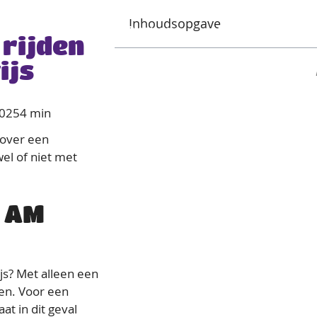
Inhoudsopgave
n en pakketten
Over ons
Regio
F
 rijden
ijs
2025
4 min
 over een
el of niet met
t AM
js? Met alleen een
den. Voor een
at in dit geval