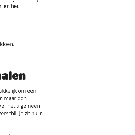
, en het
ldoen.
halen
makkelijk om een
een maar een
over het algemeen
rschil: Je zit nu in