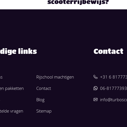
scooterrijbewijs?
dige links
Contact
ns
Rijschool machtigen
+31 6 81777
 en pakketten
Contact
06-81777393
s
Blog
info@turbosc
telde vragen
Sitemap