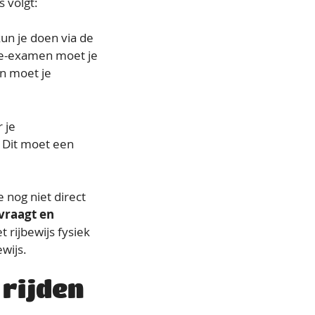
s volgt:
 kun je doen via de
rie-examen moet je
en moet je
 je
. Dit moet een
 nog niet direct
nvraagt en
t rijbewijs fysiek
ewijs.
rijden