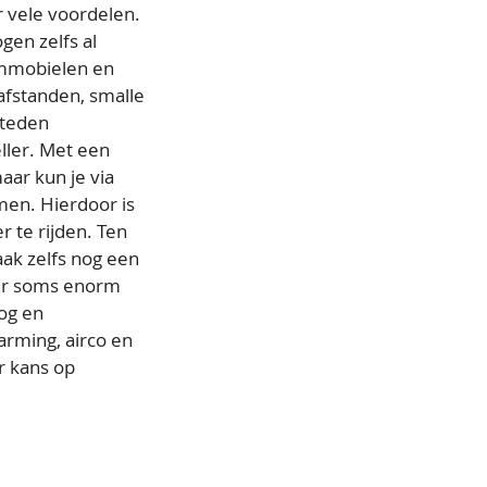
r vele voordelen.
gen zelfs al
ommobielen en
afstanden, smalle
steden
ller. Met een
aar kun je via
men. Hierdoor is
 te rijden. Ten
aak zelfs nog een
er soms enorm
oog en
arming, airco en
r kans op