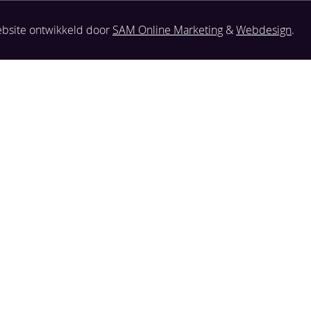
bsite ontwikkeld door
SAM Online Marketing
&
Webdesign
.