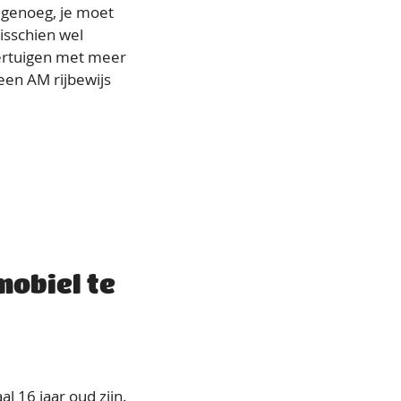
d genoeg, je moet
isschien wel
oertuigen met meer
 een AM rijbewijs
obiel te
 16 jaar oud zijn.