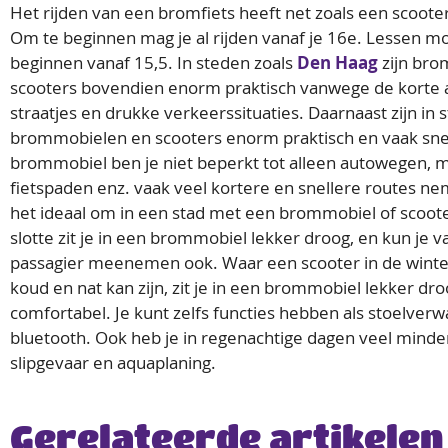
Het rijden van een bromfiets heeft net zoals een scoote
Om te beginnen mag je al rijden vanaf je 16e. Lessen mo
beginnen vanaf 15,5. In steden zoals
Den Haag
zijn br
scooters bovendien enorm praktisch vanwege de korte 
straatjes en drukke verkeerssituaties. Daarnaast zijn in 
brommobielen en scooters enorm praktisch en vaak sne
brommobiel ben je niet beperkt tot alleen autowegen, m
fietspaden enz. vaak veel kortere en snellere routes ne
het ideaal om in een stad met een brommobiel of scooter
slotte zit je in een brommobiel lekker droog, en kun je v
passagier meenemen ook. Waar een scooter in de wint
koud en nat kan zijn, zit je in een brommobiel lekker dr
comfortabel. Je kunt zelfs functies hebben als stoelverw
bluetooth. Ook heb je in regenachtige dagen veel minde
slipgevaar en aquaplaning.
Gerelateerde artikelen